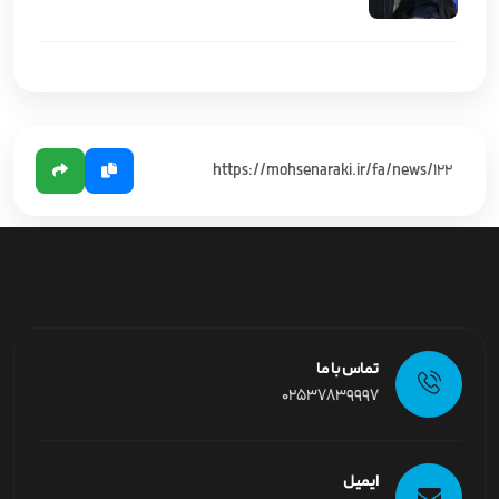
تماس با ما
02537839997
ایمیل