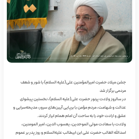
جشن میلاد حضرت امیرالمؤمنین علی(علیه السلام) با شور و شعف
مردمی برگزار شد
در سالروز ولادت پرنور حضرت علی(علیه السلام)، نخستین پیشوای
عدالت و شهامت، مردم مؤمن با برپایی آیین‌های سرور، مدیحه‌سرایی و
عشق و ارادت خود را به ساحت آن امام همام ابراز کردند.
ولادت با سعادت مولی الموحدین، یعسوب الدین، امیر المومنین،
اسدالله الغالب حضرت علی ابن ابیطالب علیه‌السلام و روز پدر بر عموم