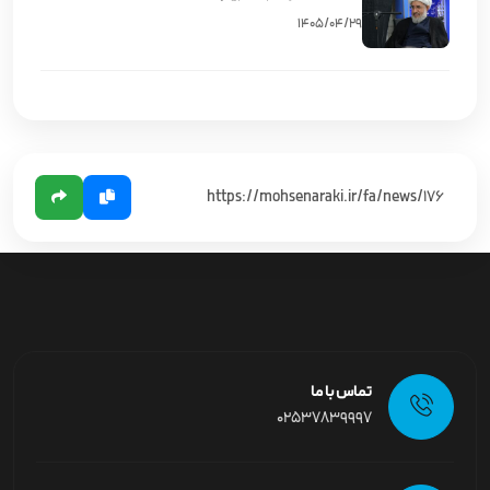
۱۴۰۵/۰۴/۲۹
تماس با ما
02537839997