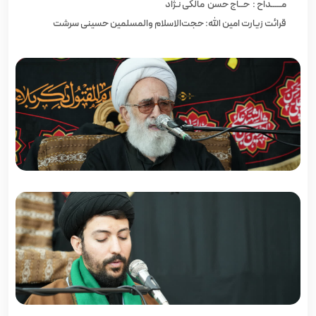
مـــــداح : حــاج حسن مالکی‌ نـژاد
قرائت زیارت امین الله: حجت‌الاسلام والمسلمین حسینی سرشت