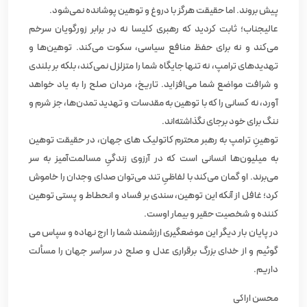
پیش بروند. اما حقیقت هرگز با دروغ و توهین پوشانده نمی‌شود.
عالیجناب؛ ثابت کردید که رهبری کلیسا نه در برابر زورگویان سرخم
می‌کند و نه برای حفظ منافع سیاسی، سکوت می‌کند. توهین‌ها و
تهدیدهای ترامپ، نه تنها جایگاه شما را متزلزل نمی‌کند، بلکه بر بلندی
و شرافت مواضع شما می‌افزاید. تاریخ، مردان صلح را به یاد خواهد
آورد، نه کسانی را که با توهین به مقدسات و تهدید تمدن‌ها، جز شرم و
ننگ برای خود برجای نگذاشته‌اند.
توهینِ ترامپ به رهبر محترم کاتولیک های جهان، در حقیقت توهین
به میلیون‌ها انسانی است که در آرزوی زندگیِ مسالمت‌آمیز به سر
می‌برند. او گمان می‌کند با لفاظیِ تند می‌توان صدای وجدان را خاموش
کرد؛ غافل از آنکه این توهین، سندی بر فساد و انحطاط و پستی توهین
کننده و شخصیت حقیر و بیمار اوست.
در پایان بار دیگر این موضعگیری ارزشمند شما را ارج نهاده و سپاس می
گوئیم و از خدای بزرگ برقراری عدل و صلح در سراسر جهان را مسألت
داریم.
محسن اراکی