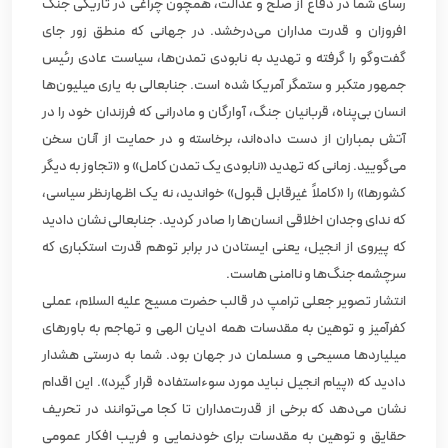
رسای شما در دفاع از صلح و عدالت، همچون چراغی در تاریکی جنگ‌
افروزان و قدرت‌ مداران می‌درخشد. در جهانی که منطق زور جای
گفت‌وگو را گرفته و تهدید به نابودی تمدن‌ها، سیاست عادی رئیس
جمهور متکبر و ستمگر آمریکا شده است. جنابعالی به یاری میلیون‌ها
انسان بی‌پناه، قربانیان جنگ، آوارگان و مادرانی که فرزندان خود را در
آتش بمباران از دست داده‌اند، برخاسته و در حمایت از آنان سخن
می‌گویید. زمانی که تهدید «نابودی یک تمدن کامل» و «تجاوز به دیگر
کشورها» را «کاملاً غیرقابل قبول» خواندید، نه یک اظهارنظر سیاسی،
که ندای وجدان اخلاقی انسان‌ها را صادر کردید. جنابعالی نشان دادید
که پیروی از انجیل، یعنی ایستادن در برابر توهم قدرت استکباری که
سرچشمه جنگ‌ها و ناامنی‌ هاست.
انتشار تصویر جعلی ترامپ در قالب حضرت مسیح علیه السلام، عملی
کفرآمیز و توهین به مقدسات همه ادیان الهی و تهاجم به باورهای
میلیاردها مسیحی و مسلمان در جهان بود. شما به درستی هشدار
دادید که «پیام انجیل نباید مورد سوءاستفاده قرار گیرد». این اقدام
نشان می‌دهد که برخی از قدرت‌مداران تا کجا می‌توانند در تحریف
حقایق و توهین به مقدسات برای خودنمایی و فریب افکار عمومی