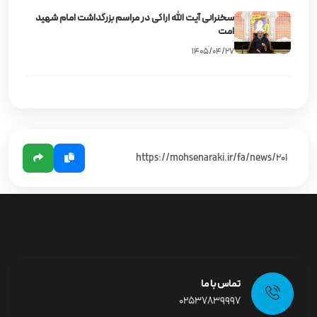
سخنرانی آیت‌ الله اراکی در مراسم بزرگداشت امام شهید
امت
۱۴۰۵/۰۴/۲۷
تماس با ما
02537839997