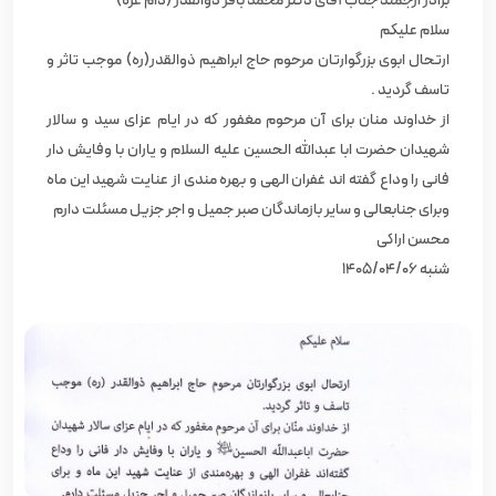
برادر ارجمند جناب آقای دکتر محمد باقر ذوالقدر (دام عزه)
سلام علیکم
ارتحال ابوی بزرگوارتان مرحوم حاج ابراهیم ذوالقدر(ره) موجب تاثر و
تاسف گردید .
از خداوند منان برای آن مرحوم مغفور که در ایام عزای سید و سالار
شهیدان حضرت ابا عبدالله الحسین علیه السلام و یاران با وفایش دار
فانی را وداع گفته اند غفران الهی و بهره مندی از عنایت شهید این ماه
وبرای جنابعالی و سایر بازماندگان صبر جمیل و اجر جزیل مسئلت دارم
محسن اراکی
شنبه 1405/04/06