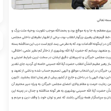
سمه تعالی
ری معظم به جا و به موقع بود و بحمدالله موجب تقویت روحیه ملت بزرگ و
 خط قرمزهای رهبری بزرگوار انقلاب بود، برخی از اظهار نظرهای داخلی مجلس
ان در اینگونه اقدامات بود که به نظر می رسد لازم است درب این مناقشه بسته
 متعهد برسانم که حضرت آیة الله بوشهری از ذخائر کم نظیر علمی، اخلاقی،
یریت مجلس خبرگان و تدبیرهای دقیق ایشان در سخت ترین شرایط امنیتی و
ز رهبر عظیم الشأن انقلاب حضرت آیة الله حسینی خامنه ای گردید جای تقدیر
لس خبرگان در این انتخاب موفق و الهی تصمیم حساب شده و ناشی از تعهد و
 نهاد الهی را در داخل و خارج از کشور بیش از هر زمان اعتلا بخشید. اکنون
 ضمن رعایت حرمت و مقام والای اعضای مجلس خبرگان به ویژه دبیر محترم آن
أن حضرت آیة الله حسینی بوشهری به هر گونه مناقشه و جدال در زمینه این
دان و سپاسگزار همه بزرگانی باشند که عمر و توان خود را وقف دین و مردم و