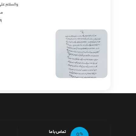
والسلام علی
مح
 4/ 1405
تماس با ما