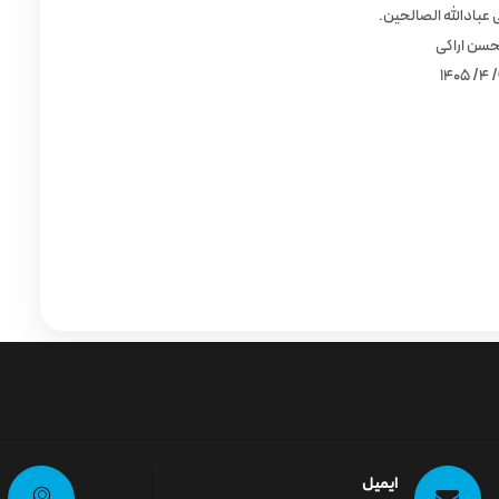
 عبادالله الصالحین.
سن اراکی
9/
ایمیل