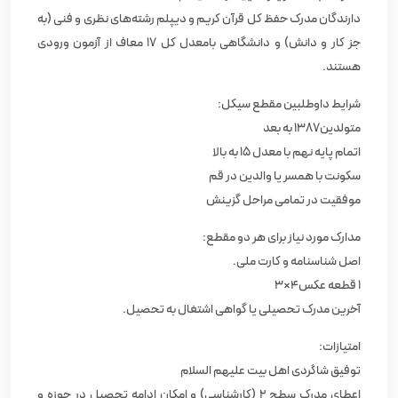
دارندگان مدرک حفظ کل قرآن کریم و دیپلم رشته‌های نظری و فنی (به
جز کار و دانش) و دانشگاهی بامعدل کل ١٧ معاف از آزمون ورودی
هستند.
شرایط داوطلبین مقطع سیکل:
متولدین١٣٨٧ به بعد
اتمام پایه نهم با معدل ١۵ به بالا
سکونت با همسر یا والدین در قم
موفقیت در تمامی مراحل گزینش
مدارک مورد نیاز برای هر دو مقطع:
اصل شناسنامه و کارت ملی.
۱ قطعه عکس۴×٣
آخرین مدرک تحصیلی یا گواهی اشتغال به تحصیل.
امتیازات:
توفیق شاگردی اهل بیت علیهم السلام
اعطای مدرک سطح 2 (کارشناسی) و امکان ادامه تحصیل در حوزه و