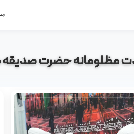
زند
دت مظلومانه حضرت صدیقه طاه