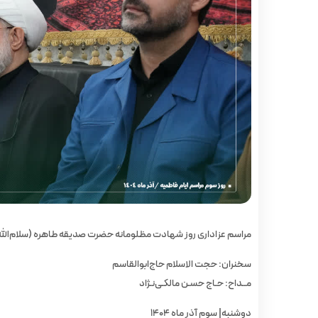
مراسم عزاداری روز شهادت مظلومانه حضرت صدیقه طاهره (سلام‌الله‌عل
سخنران: حجت الاسلام حاج‌ابوالقاسم
مــداح: حـاج حسـن مالکـی‌نـژاد
دوشنبه| سوم آذر ماه ۱۴۰۴