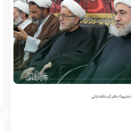
یها) دفتر آیت‌الله اراکی