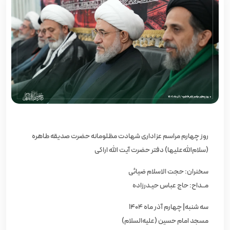
روز چهارم مراسم عزاداری شهادت مظلومانه حضرت صدیقه طاهره
(سلام‌الله‌علیها) دفتر حضرت آیت‌ الله اراکی
سخنران: حجت الاسلام ضیائی
مــداح: حاج عباس حیـدرزاده
سه شنبه| چهارم آذر ماه ۱۴۰۴
مسجد امام حسین (علیه‌السلام)