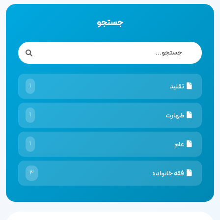
جستجو
تقليد
1
طهارت
1
عام
1
فقه خانواده
3