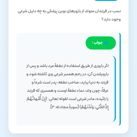
نسب در فرزندان متولد از بارورهای نوین پزشکی به چه دلیل شرعی
وجود دارد؟
جواب :
اگر باروری از طریق استفاده از نطفۀ مرد باشد و پس از
بارورشدن آن، در رحم همسر شرعی وی کاشته شود و
فرزند به دنیا بیاید، صاحب نطفه، پدر است شرعاً و
عرفاً، چون ولد، نماء نطفۀ اوست و همسری که فرزند
را زائیده، مادر شرعی است لقوله تعالی: (إِنْ أُمَّهاتُهُمْ
إِلاَّ اللاَّئي; وَلَدْنَهُمْ) [سورۀ مجادله: 2].