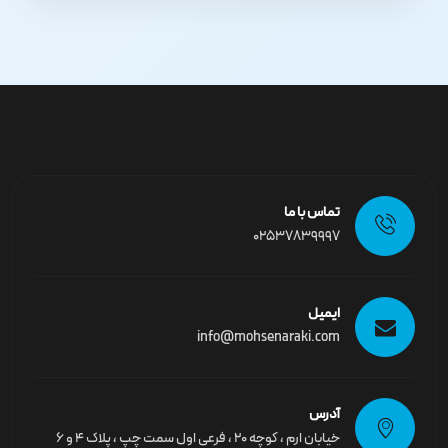
تماس با ما
02537839997
ایمیل
info@mohsenaraki.com
آدرس
خیابان ارم ، کوچه ۲۰ ، فرعی اول سمت چپ ، پلاک ۴ و ۶