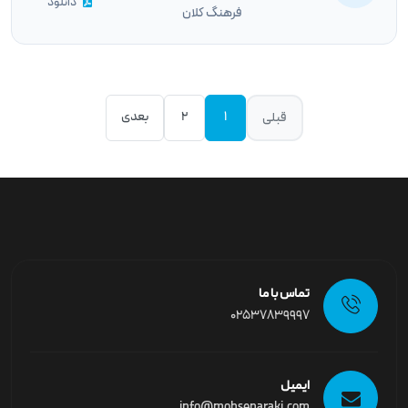
دانلود
فرهنگ کلان
1
2
بعدی
قبلی
تماس با ما
02537839997
ایمیل
info@mohsenaraki.com