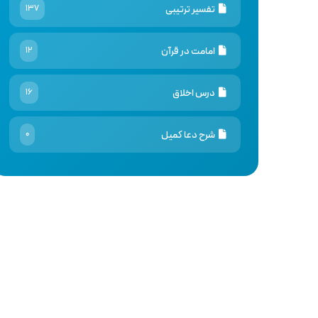
تفسیر ترتیبی
137
امامت در قرآن
12
درس اخلاق
16
شرح دعا کمیل
0