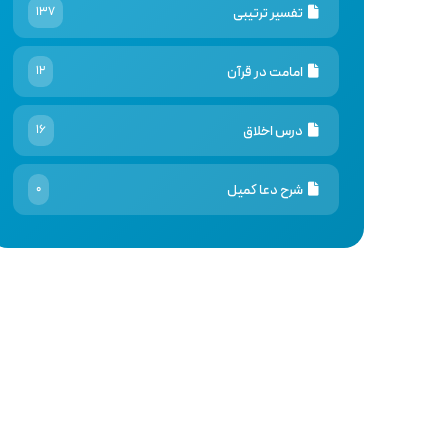
تفسیر ترتیبی
137
امامت در قرآن
12
درس اخلاق
16
شرح دعا کمیل
0