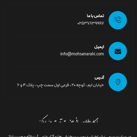
تماس با ما
02537839997
ایمیل
info@mohsenaraki.com
آدرس
خیابان ارم ، کوچه ۲۰ ، فرعی اول سمت چپ ، پلاک ۴ و ۶
وب‌سایت رسمى نشر اخبار، دروس، سخنرانی‌ها و آثار علمی آیت‌الله محسن اراکی